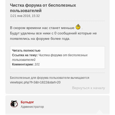
Чистка форума от бесполезных
пользователей
21 янв 2016, 15:32
С
о
В скором времени нас станет меньше
.
о
Будут удалены все ники с 0 сообщений которые не
б
щ
появлялись на форуме более года.
е
н
Читать полностью
и
Ссылка на тему:
Чистка форума от бесполезных
е
пользователей
Комментарии:
101
Бесполезные для форума пользователи вычищаются
viewtopic.php?f=3&t=1822&start=20
Вернуться к началу
Бульдог
Администратор