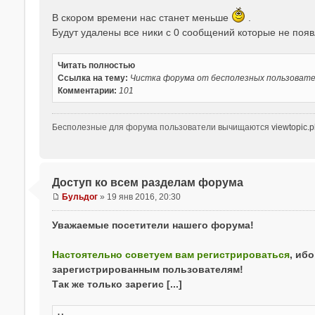
о
В скором времени нас станет меньше
.
о
Будут удалены все ники с 0 сообщений которые не поя
б
щ
е
Читать полностью
н
Ссылка на тему:
Чистка форума от бесполезных пользоват
и
Комментарии:
101
е
Бесполезные для форума пользователи вычищаются
viewtopic.
Доступ ко всем разделам форума
Бульдог
»
19 янв 2016, 20:30
С
о
Уважаемые посетители нашего форума!
о
б
Настоятельно советуем вам регистрироваться
, иб
щ
зарегистрированным пользователям!
е
н
Так же только зарегис [...]
и
е