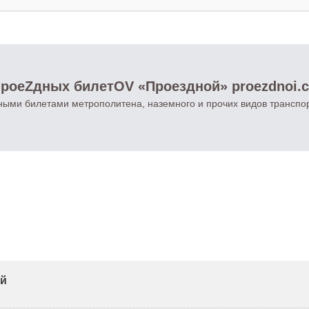
роеZдных билетOV «Проездной» proezdnoi.
ными билетами метрополитена, наземного и прочих видов транспо
ей