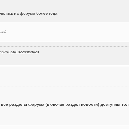
влялись на форуме более года.
елей
php?f=3&t=1822&start=20
о все разделы форума (включая раздел новости) доступны то