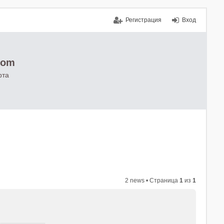
Регистрация
Вход
com
рта
2 news • Страница
1
из
1