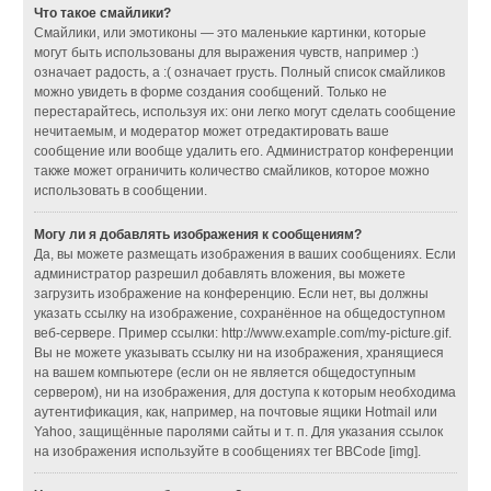
Что такое смайлики?
Смайлики, или эмотиконы — это маленькие картинки, которые
могут быть использованы для выражения чувств, например :)
означает радость, а :( означает грусть. Полный список смайликов
можно увидеть в форме создания сообщений. Только не
перестарайтесь, используя их: они легко могут сделать сообщение
нечитаемым, и модератор может отредактировать ваше
сообщение или вообще удалить его. Администратор конференции
также может ограничить количество смайликов, которое можно
использовать в сообщении.
Могу ли я добавлять изображения к сообщениям?
Да, вы можете размещать изображения в ваших сообщениях. Если
администратор разрешил добавлять вложения, вы можете
загрузить изображение на конференцию. Если нет, вы должны
указать ссылку на изображение, сохранённое на общедоступном
веб-сервере. Пример ссылки: http://www.example.com/my-picture.gif.
Вы не можете указывать ссылку ни на изображения, хранящиеся
на вашем компьютере (если он не является общедоступным
сервером), ни на изображения, для доступа к которым необходима
аутентификация, как, например, на почтовые ящики Hotmail или
Yahoo, защищённые паролями сайты и т. п. Для указания ссылок
на изображения используйте в сообщениях тег BBCode [img].