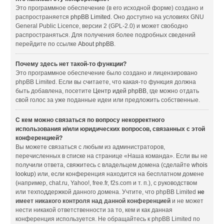
Это программное обеспечение (в его исходной форме) создано и
распространяется
phpBB Limited
. Оно доступно на условиях GNU
General Public Licence, версии 2 (GPL-2.0) и может свободно
распространяться. Для получения более подробных сведений
перейдите по ссылке
About phpBB
.
Почему здесь нет такой-то функции?
Это программное обеспечение было создано и лицензировано
phpBB Limited. Если вы считаете, что какая-то функция должна
быть добавлена, посетите
Центр идей phpBB
, где можно отдать
свой голос за уже поданные идеи или предложить собственные.
С кем можно связаться по вопросу некорректного
использования и/или юридических вопросов, связанных с этой
конференцией?
Вы можете связаться с любым из администраторов,
перечисленных в списке на странице «Наша команда». Если вы не
получили ответа, свяжитесь с владельцем домена (сделайте
whois
lookup
) или, если конференция находится на бесплатном домене
(например, chat.ru, Yahoo!, free.fr, f2s.com и т. п.), с руководством
или техподдержкой данного домена. Учтите, что phpBB Limited
не
имеет никакого контроля над данной конференцией
и не может
нести никакой ответственности за то, кем и как данная
конференция используется. Не обращайтесь к phpBB Limited по