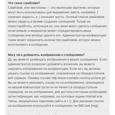
Что такое смайлики?
Смайлики, или эмотиконы — это маленькие картинки, которые
могут быть использованы для выражения чувств, например :)
означает радость, а :( означает грусть. Полный список смайликов
можно увидеть в форме создания сообщений. Только не
перестарайтесь, используя их: они легко могут сделать сообщение
нечитаемым, и модератор может отредактировать ваше
сообщение или вообще удалить его. Администратор конференции
также может ограничить количество смайликов, которое можно
использовать в сообщении.
Могу ли я добавлять изображения к сообщениям?
Да, вы можете размещать изображения в ваших сообщениях. Если
администратор разрешил добавлять вложения, вы можете
загрузить изображение на конференцию. Если нет, вы должны
указать ссылку на изображение, сохранённое на общедоступном
веб-сервере. Пример ссылки: http://www.example.com/my-picture.gif.
Вы не можете указывать ссылку ни на изображения, хранящиеся
на вашем компьютере (если он не является общедоступным
сервером), ни на изображения, для доступа к которым необходима
аутентификация, как, например, на почтовые ящики Hotmail или
Yahoo, защищённые паролями сайты и т. п. Для указания ссылок
на изображения используйте в сообщениях тег BBCode [img].