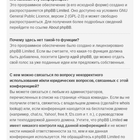
Это программное обеспечение (в его исходной форме) создано и
распространяется
phpBB Limited
. Оно доступно на условиях GNU
General Public Licence, версии 2 (GPL-2.0) и может свободно
распространяться. Для получения более подробных сведений
перейдите по ссылке
About phpBB
.
Почему здесь нет такой-то функции?
Это программное обеспечение было создано и лицензировано
phpBB Limited. Если вы считаете, что какая-то функция должна
быть добавлена, посетите
Центр идей phpBB
, где можно отдать
свой голос за уже поданные идеи или предложить собственные.
С кем можно связаться по вопросу некорректного
использования и/или юридических вопросов, связанных с этой
конференцией?
Вы можете связаться с любым из администраторов,
перечисленных в списке на странице «Наша команда». Если вы не
получили ответа, свяжитесь с владельцем домена (сделайте
whois
lookup
) или, если конференция находится на бесплатном домене
(например, chat.ru, Yahoo!, free.fr, f2s.com и т. п.), с руководством
или техподдержкой данного домена. Учтите, что phpBB Limited
не
имеет никакого контроля над данной конференцией
и не может
нести никакой ответственности за то, кем и как данная
конференция используется. Не обращайтесь к phpBB Limited по