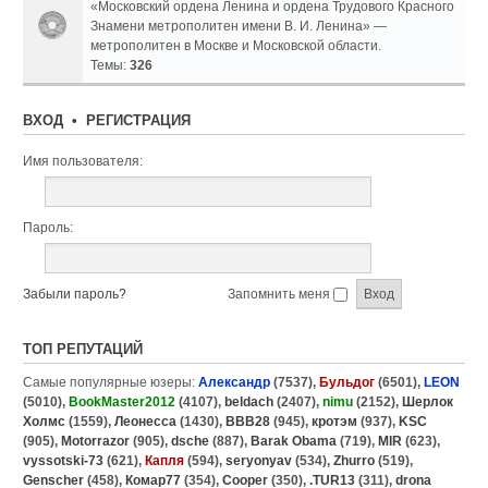
«Московский ордена Ленина и ордена Трудового Красного
Знамени метрополитен имени В. И. Ленина» —
метрополитен в Москве и Московской области.
Темы:
326
ВХОД
•
РЕГИСТРАЦИЯ
Имя пользователя:
Пароль:
Забыли пароль?
Запомнить меня
ТОП РЕПУТАЦИЙ
Самые популярные юзеры:
Александр
(7537),
Бульдог
(6501),
LEON
(5010),
BookMaster2012
(4107),
beldach
(2407),
nimu
(2152),
Шерлок
Холмс
(1559),
Леонесса
(1430),
BBB28
(945),
кротэм
(937),
KSC
(905),
Motorrazor
(905),
dsche
(887),
Barak Obama
(719),
MIR
(623),
vyssotski-73
(621),
Капля
(594),
seryonyav
(534),
Zhurro
(519),
Genscher
(458),
Комар77
(354),
Cooper
(350),
.TUR13
(311),
drona