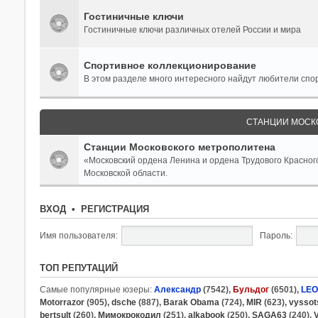
Гостиничные ключи
Гостиничные ключи различных отелей России и мира
Спортивное коллекционирование
В этом разделе много интересного найдут любители спо
СТАНЦИИ МОСК
Станции Московского метрополитена
«Московский ордена Ленина и ордена Трудового Красног
Московской области.
ВХОД
•
РЕГИСТРАЦИЯ
Имя пользователя:
Пароль:
ТОП РЕПУТАЦИЙ
Самые популярные юзеры:
Александр
(7542),
Бульдог
(6501),
LE
Motorrazor
(905),
dsche
(887),
Barak Obama
(724),
MIR
(623),
vyssot
bertsult
(260),
Мимокрокодил
(251),
alkabook
(250),
SAGA63
(240),
V