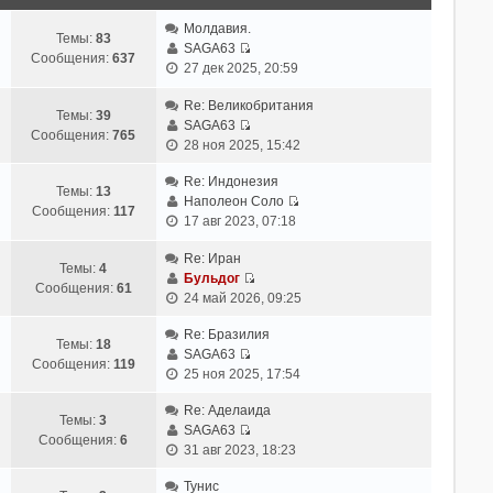
й
т
Молдавия.
Темы:
83
и
SAGA63
Сообщения:
637
П
к
27 дек 2025, 20:59
е
п
р
Re: Великобритания
о
Темы:
39
е
SAGA63
с
Сообщения:
765
П
й
28 ноя 2025, 15:42
л
е
т
е
р
Re: Индонезия
и
д
Темы:
13
е
Наполеон Соло
к
н
Сообщения:
117
П
й
17 авг 2023, 07:18
п
е
е
т
о
м
р
Re: Иран
и
с
у
Темы:
4
е
Бульдог
к
л
с
Сообщения:
61
П
й
24 май 2026, 09:25
п
е
о
е
т
о
д
о
р
Re: Бразилия
и
с
н
б
Темы:
18
е
SAGA63
к
л
е
щ
Сообщения:
119
П
й
25 ноя 2025, 17:54
п
е
м
е
е
т
о
д
у
н
р
Re: Аделаида
и
с
н
с
Темы:
3
и
е
SAGA63
к
л
е
о
Сообщения:
6
ю
П
й
31 авг 2023, 18:23
п
е
м
о
е
т
о
д
у
б
р
Тунис
и
с