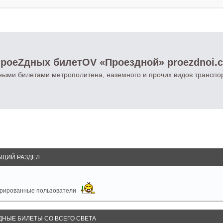
роеZдных билетOV «Проездной» proezdnoi.
ными билетами метрополитена, наземного и прочих видов транспо
БЩИЙ РАЗДЕЛ
стрированные пользователи
ДНЫЕ БИЛЕТЫ СО ВСЕГО СВЕТА