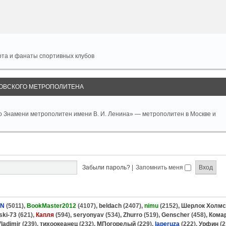
рта и фанаты спортивных клубов
ОВСКОГО МЕТРОПОЛИТЕНА
о Знамени метрополитен имени В. И. Ленина» — метрополитен в Москве и
Забыли пароль?
|
Запомнить меня
ON
(5011),
BookMaster2012
(4107),
beldach
(2407),
nimu
(2152),
Шерлок Холмс
ski-73
(621),
Капля
(594),
seryonyav
(534),
Zhurro
(519),
Genscher
(458),
Кома
ladimir
(239),
тихоокеанец
(232),
МПогорелый
(229),
laperuza
(222),
Урфин
(2