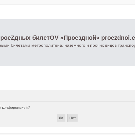
роеZдных билетOV «Проездной» proezdnoi.
ными билетами метрополитена, наземного и прочих видов транспо
ой конференцией?