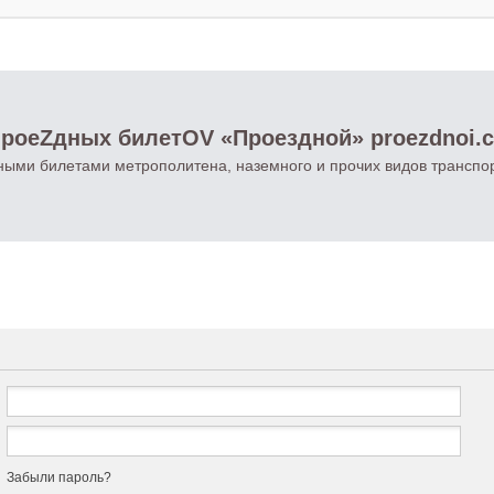
роеZдных билетOV «Проездной» proezdnoi.
ными билетами метрополитена, наземного и прочих видов транспо
Забыли пароль?