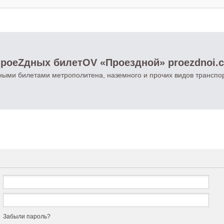
роеZдных билетOV «Проездной» proezdnoi.
ными билетами метрополитена, наземного и прочих видов транспо
Забыли пароль?