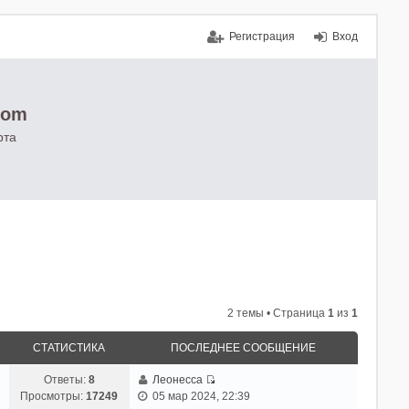
Регистрация
Вход
com
рта
2 темы • Страница
1
из
1
СТАТИСТИКА
ПОСЛЕДНЕЕ СООБЩЕНИЕ
Ответы:
8
Леонесса
П
Просмотры:
17249
05 мар 2024, 22:39
е