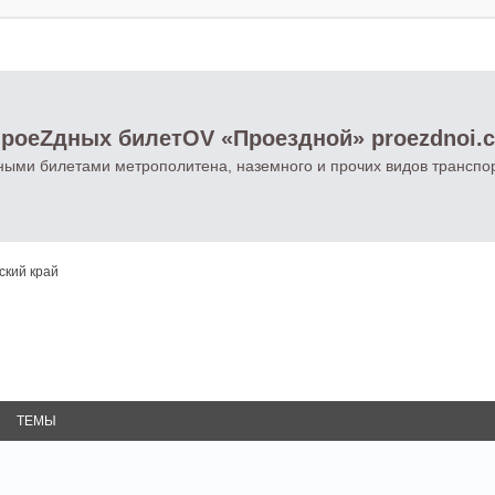
роеZдных билетOV «Проездной» proezdnoi.
ными билетами метрополитена, наземного и прочих видов транспо
кий край
ТЕМЫ