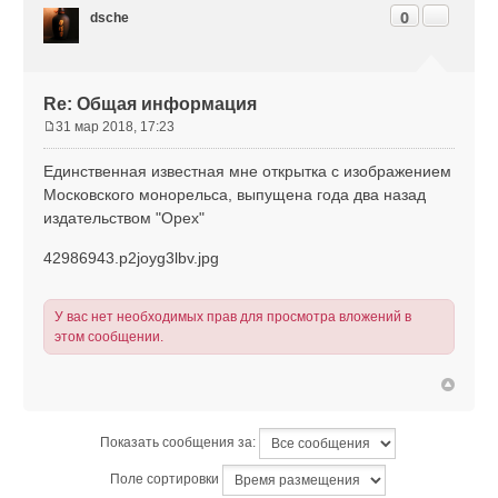
Цитата
0
dsche
Re: Общая информация
31 мар 2018, 17:23
С
о
Единственная известная мне открытка с изображением
о
Московского монорельса, выпущена года два назад
б
издательством "Орех"
щ
е
42986943.p2joyg3lbv.jpg
н
и
е
У вас нет необходимых прав для просмотра вложений в
этом сообщении.
Показать сообщения за:
Поле сортировки