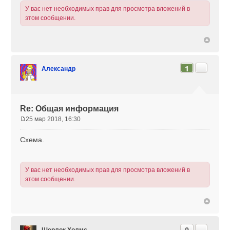
У вас нет необходимых прав для просмотра вложений в
этом сообщении.
Цитата
1
Александр
Re: Общая информация
25 мар 2018, 16:30
С
о
Схема.
о
б
щ
У вас нет необходимых прав для просмотра вложений в
е
этом сообщении.
н
и
е
Цитата
0