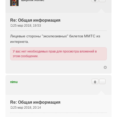
Шерлок Холмс
Re: Общая информация
25 мар 2018, 19:53
С
о
Лицевые стороны "эксклюзивных" билетов ММТС из
о
интернета.
б
щ
У вас нет необходимых прав для просмотра вложений в
е
этом сообщении.
н
и
е
Цитата
0
nimu
Re: Общая информация
25 мар 2018, 20:14
С
о