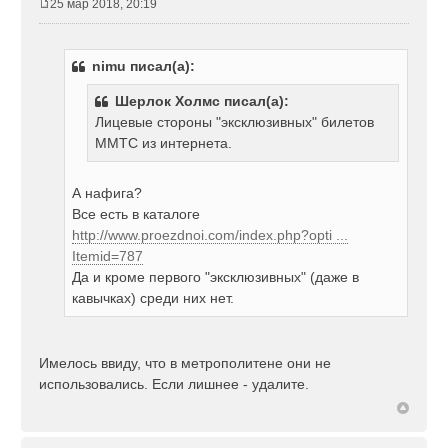
25 мар 2018, 20:19
С
о
о
nimu писал(а):
б
щ
Шерлок Холмс писал(а):
е
Лицевые стороны "эксклюзивных" билетов
н
ММТС из интернета.
и
е
А нафига?
Все есть в каталоге
http://www.proezdnoi.com/index.php?opti ...
Itemid=787
Да и кроме первого "эксклюзивных" (даже в
кавычках) среди них нет.
Имелось ввиду, что в метрополитене они не
использовались. Если лишнее - удалите.