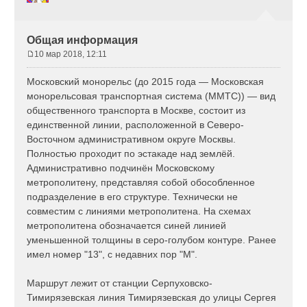
Общая информация
10 мар 2018, 12:11
С
о
Московский монорельс (до 2015 года — Московская
о
монорельсовая транспортная система (ММТС)) — вид
б
общественного транспорта в Москве, состоит из
щ
единственной линии, расположенной в Северо-
е
н
Восточном административном округе Москвы.
и
Полностью проходит по эстакаде над землёй.
е
Административно подчинён Московскому
метрополитену, представляя собой обособленное
подразделение в его структуре. Технически не
совместим с линиями метрополитена. На схемах
метрополитена обозначается синей линией
уменьшенной толщины в серо-голубом контуре. Ранее
имел номер "13", с недавних пор "М".
Маршрут лежит от станции Серпуховско-
Тимирязевская линия Тимирязевская до улицы Сергея