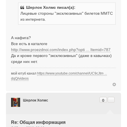
о
Шерлок Холмс писал(а):
б
Лицевые стороны "эксклюзивных" билетов ММТС
щ
е
из интернета.
н
и
е
А нафига?
Все есть в каталоге
http://www.proezdnoi.com/index.php?opti ... Itemid=787
Да и кроме первого "эксклюзивных" (даже в кавычках)
среди них нет.
мой ютуб канал
https://www.youtube.com/channel/UC9cJtm ...
dqQ/videos
Цитата
0
Шерлок Холмс
Re: Общая информация