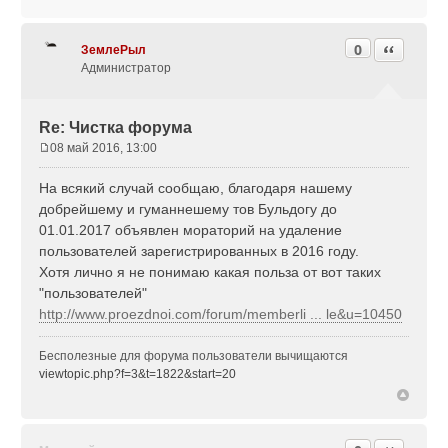
0
Цитата
ЗемлеРыл
Администратор
Re: Чистка форума
08 май 2016, 13:00
С
о
На всякий случай сообщаю, благодаря нашему
о
добрейшему и гуманнешему тов Бульдогу до
б
01.01.2017 объявлен мораторий на удаление
щ
пользователей зарегистрированных в 2016 году.
е
н
Хотя лично я не понимаю какая польза от вот таких
и
"пользователей"
е
http://www.proezdnoi.com/forum/memberli ... le&u=10450
Бесполезные для форума пользователи вычищаются
viewtopic.php?f=3&t=1822&start=20