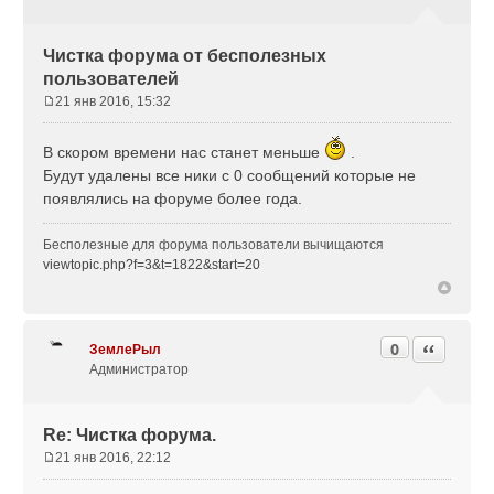
Чистка форума от бесполезных
пользователей
21 янв 2016, 15:32
С
о
В скором времени нас станет меньше
.
о
Будут удалены все ники с 0 сообщений которые не
б
щ
появлялись на форуме более года.
е
н
Бесполезные для форума пользователи вычищаются
и
viewtopic.php?f=3&t=1822&start=20
е
0
Цитата
ЗемлеРыл
Администратор
Re: Чистка форума.
21 янв 2016, 22:12
С
о