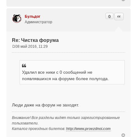
н
и
е
0
Цитата
Бульдог
Администратор
Re: Чистка форума
08 май 2016, 11:29
С
о
о
б
Удалил все ники с 0 сообщений не
щ
е
появлявшихся на форуме более полугода.
н
и
е
Люди даже на форум не заходят.
Внимание! Все разделы видят только зарегистрированные
пользователи.
Каталог проездных билетов:
http://www.proezdnoi.com