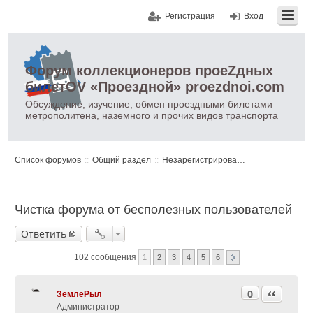
Регистрация
Вход
Форум коллекционеров проеZдных
билетOV «Проездной» proezdnoi.com
Обсуждение, изучение, обмен проездными билетами
метрополитена, наземного и прочих видов транспорта
Список форумов
Общий раздел
Незарегистрированным пользователям
Чистка форума от бесполезных пользователей
Ответить
102 сообщения
1
2
3
4
5
6
0
Цитата
ЗемлеРыл
Администратор