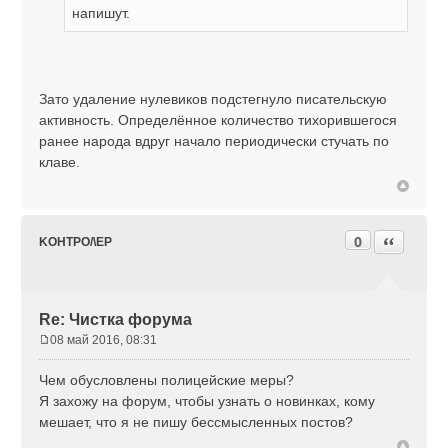
н
напишут.
и
е
Зато удаление нулевиков подстегнуло писательскую
активность. Определённое количество тихорившегося
ранее народа вдруг начало периодически стучать по
клаве.
0
Цитата
KOHTPO/\EP
Re: Чистка форума
08 май 2016, 08:31
С
о
Чем обусловлены полицейские меры?
о
Я захожу на форум, чтобы узнать о новинках, кому
б
мешает, что я не пишу бессмысленных постов?
щ
е