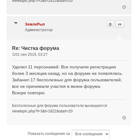
viewtopic.php?f=3&t=1822&start=20
0
Цитата
ЗемлеРыл
Администратор
Re: Чистка форума
01 сен 2016, 03:27
С
о
Удалил 11 персонажей. Все получили регистрацию
о
более 3 месяцев назад, но на форуме не появлялись.
б
Забанил 17 бесполезных для форума пользователей,
щ
все не принимали участия в жизни форума.
е
н
Вскоре повторю.
и
е
Бесполезные для форума пользователи вычищаются
viewtopic.php?f=3&t=1822&start=20
Показать сообщения за: