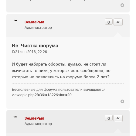
е
0
Цитата
ЗемлеРыл
Администратор
Re: Чистка форума
21 янв 2016, 22:26
С
о
И будет набирать обороты, думаю, не стоит ли
о
вычистить те ники, у которых есть сообщения, но
б
которые не появлялись на форуме более 2 лет?
щ
е
н
Бесполезные для форума пользователи вычищаются
и
viewtopic.php?f=3&t=1822&start=20
е
0
Цитата
ЗемлеРыл
Администратор