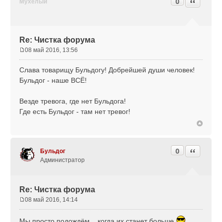
0
Цитата
Мухелый
Re: Чистка форума
08 май 2016, 13:56
С
о
Слава товарищу Бульдогу! Добрейшей души человек!
о
Бульдог - наше ВСЁ!
б
щ
Везде тревога, где нет Бульдога!
е
н
Где есть Бульдог - там нет тревог!
и
е
0
Цитата
Бульдог
Администратор
Re: Чистка форума
08 май 2016, 14:14
С
о
Мы просто подождём... когда их станет больше