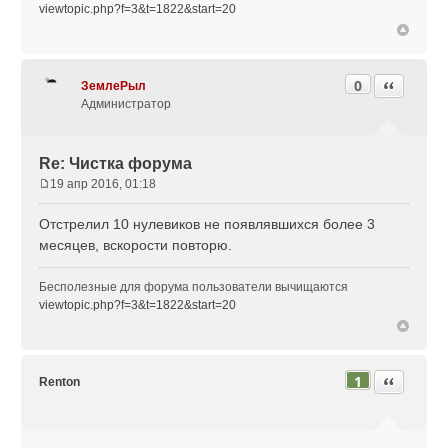
viewtopic.php?f=3&t=1822&start=20
н
и
е
0
Цитата
ЗемлеРыл
Администратор
Re: Чистка форума
19 апр 2016, 01:18
С
о
Отстрелил 10 нулевиков не появлявшихся более 3
о
месяцев, вскорости повторю.
б
щ
Бесполезные для форума пользователи вычищаются
е
viewtopic.php?f=3&t=1822&start=20
н
и
е
1
Цитата
Renton