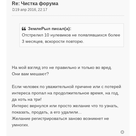
Re: Чистка форума
19 апр 2016, 22:17
С
о
о
ЗемлеРыл писал(а):
б
Отстрелил 10 нулевиков не появлявшихся более
щ
е
3 месяцев, вскорости повторю.
н
и
е
На мой взгляд это не правильно и только во вред.
Они вам мешают?
Если человек по уважительной причине или с потерей
интереса пропал на продолжительное время, на год,
да хоть на три!
Интерес вернулся или просто желание что то узнать,
показать, продать, а его удалили...
Желание регистрироваться заново возникнет не
умногих.