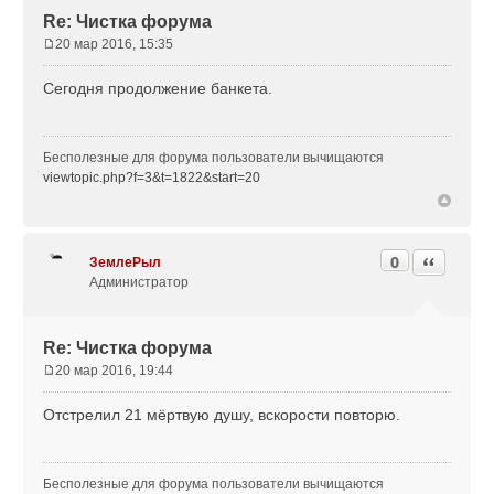
Re: Чистка форума
20 мар 2016, 15:35
С
о
Cегодня продолжение банкета.
о
б
щ
Бесполезные для форума пользователи вычищаются
е
viewtopic.php?f=3&t=1822&start=20
н
и
е
0
Цитата
ЗемлеРыл
Администратор
Re: Чистка форума
20 мар 2016, 19:44
С
о
Отстрелил 21 мёртвую душу, вскорости повторю.
о
б
щ
Бесполезные для форума пользователи вычищаются
е