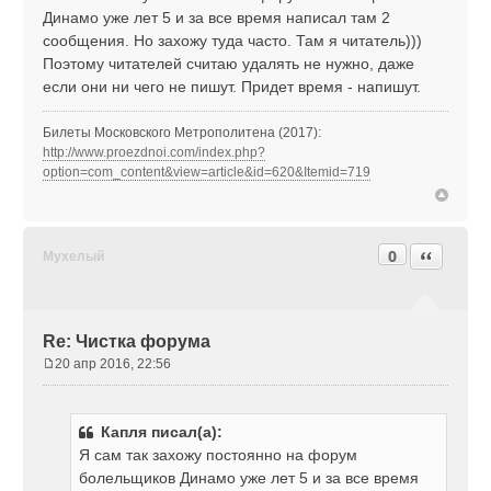
Динамо уже лет 5 и за все время написал там 2
сообщения. Но захожу туда часто. Там я читатель)))
Поэтому читателей считаю удалять не нужно, даже
если они ни чего не пишут. Придет время - напишут.
Билеты Московского Метрополитена (2017):
http://www.proezdnoi.com/index.php?
option=com_content&view=article&id=620&Itemid=719
0
Цитата
Мухелый
Re: Чистка форума
20 апр 2016, 22:56
С
о
о
Капля писал(а):
б
Я сам так захожу постоянно на форум
щ
е
болельщиков Динамо уже лет 5 и за все время