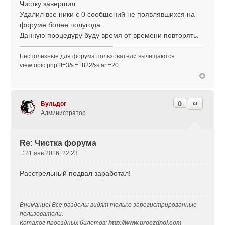
Чистку завершил.
о
Удалил все ники с 0 сообщений не появлявшихся на
б
форуме более полугода.
щ
Данную процедуру буду время от времени повторять.
е
н
и
Бесполезные для форума пользователи вычищаются
е
viewtopic.php?f=3&t=1822&start=20
0
Цитата
Бульдог
Администратор
Re: Чистка форума
21 янв 2016, 22:23
С
о
Расстрельный подвал заработал!
о
б
щ
Внимание! Все разделы видят только зарегистрированные
е
пользователи.
н
Каталог проездных билетов:
и
http://www.proezdnoi.com