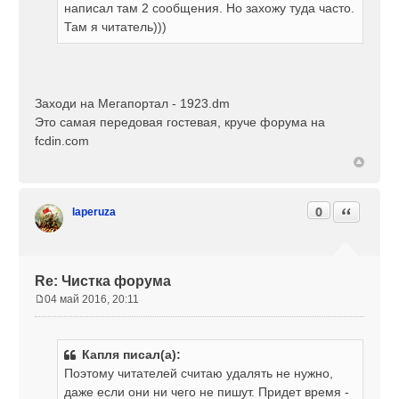
н
написал там 2 сообщения. Но захожу туда часто.
и
Там я читатель)))
е
Заходи на Мегапортал - 1923.dm
Это самая передовая гостевая, круче форума на
fcdin.com
0
Цитата
laperuza
Re: Чистка форума
04 май 2016, 20:11
С
о
о
Капля писал(а):
б
Поэтому читателей считаю удалять не нужно,
щ
е
даже если они ни чего не пишут. Придет время -