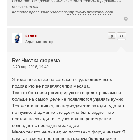
Внимание! Все разделы видят только зарегистрированные
пользователи.
Каталог проездных билетов:
http://www.proezdnoi.com
0
Цитата
Капля
Администратор
Re: Чистка форума
20 апр 2016, 19:49
С
о
Я тоже несколько не согласен с удалением всех
о
подряд кто не появлялся три месяца.
б
Тех кто боты или регистрируются в целях рекламы и
щ
больше на самом деле не появляются удалять нужно.
е
н
Тех же кто не пишет, но периодически заходит удалять
и
не нужно. В админке это должно быть видно - кто
е
постоянно заходит и те у кого день регистрации
совпадает с последним заходом.
Много тех кто не пишет, но постоянно форум читает. Я
сам так захожу постоянно на форум болельщиков