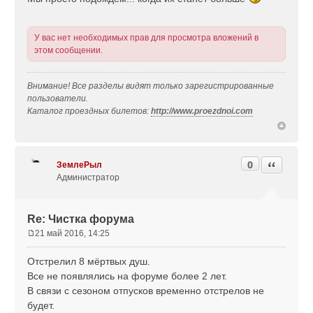
о
б
щ
У вас нет необходимых прав для просмотра вложений в
е
этом сообщении.
н
и
е
Внимание! Все разделы видят только зарегистрированные
пользователи.
Каталог проездных билетов:
http://www.proezdnoi.com
0
Цитата
ЗемлеРыл
Администратор
Re: Чистка форума
21 май 2016, 14:25
С
о
Отстрелил 8 мёртвых душ.
о
Все не появлялись на форуме более 2 лет.
б
В связи с сезоном отпусков временно отстрелов не
щ
будет.
е