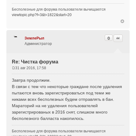
н
и
Бесполезные для форума пользователи вычищаются
е
viewtopic.php?f=3&t=1822&start=20
0
Цитата
ЗемлеРыл
Администратор
Re: Чистка форума
31 авг 2016, 17:58
С
о
Завтра продолжим.
о
В связи с тем что некоторые граждане после удаления
б
пытаются вновь зарегистрироваться под теми же
щ
никами всех бесполезных будем отправлять в бан.
е
н
Мараторий на не удаления пользователей
и
зарегистрированых в 2016 снят, слишком много
е
бесполезного балласта накопилось.
Бесполезные для форума пользователи вычищаются