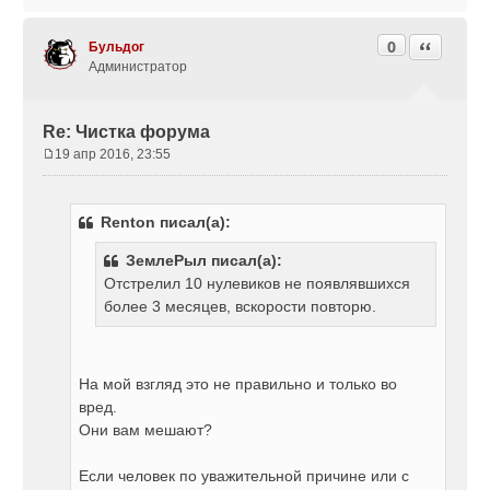
0
Цитата
Бульдог
Администратор
Re: Чистка форума
19 апр 2016, 23:55
С
о
о
Renton писал(а):
б
щ
ЗемлеРыл писал(а):
е
Отстрелил 10 нулевиков не появлявшихся
н
более 3 месяцев, вскорости повторю.
и
е
На мой взгляд это не правильно и только во
вред.
Они вам мешают?
Если человек по уважительной причине или с